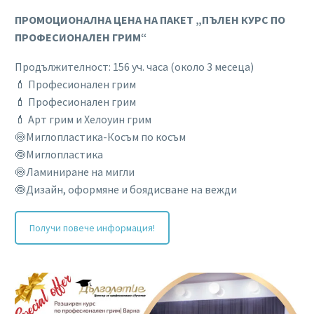
ПРОМОЦИОНАЛНА ЦЕНА НА ПАКЕТ „ПЪЛЕН КУРС ПО
ПРОФЕСИОНАЛЕН ГРИМ“
Продължителност: 156 уч. часа (около 3 месеца)
💄 Професионален грим
💄 Професионален грим
💄 Арт грим и Хелоуин грим
🍥Миглопластика-Косъм по косъм
🍥Миглопластика
🍥Ламиниране на мигли
🍥Дизайн, оформяне и боядисване на вежди
Получи повече информация!