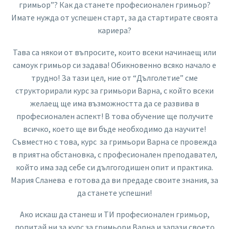
гримьор”? Как да станете професионален гримьор?
Имате нужда от успешен старт, за да стартирате своята
кариера?
Тава са някои от въпросите, които всеки начинаещ или
самоук гримьор си задава! Обикновенно всяко начало е
трудно! За тази цел, ние от “Дълголетие” сме
структорирали курс за гримьори Варна, с който всеки
желаещ ще има възможността да се развива в
професионален аспект! В това обучение ще получите
всичко, което ще ви бъде необходимо да научите!
Съвместно с това, курс за гримьори Варна се провежда
в приятна обстановка, с професионален преподавател,
който има зад себе си дългогодишен опит и практика.
Мария Сланева е готова да ви предаде своите знания, за
да станете успешни!
Ако искаш да станеш и ТИ професионален гримьор,
попитай ни за курс за гримьори Варна и запази своето