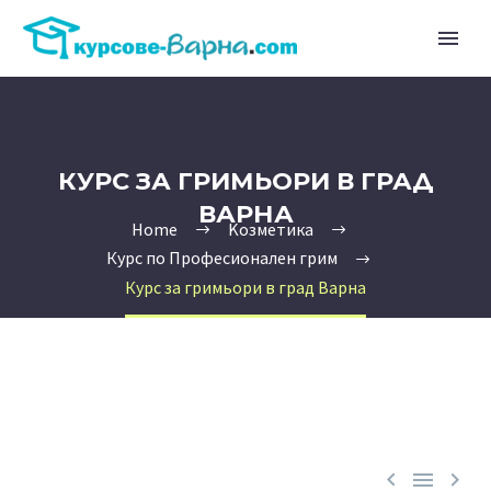
КУРС ЗА ГРИМЬОРИ В ГРАД
ВАРНА
Home
Kозметика
Курс по Професионален грим
Курс за гримьори в град Варна


