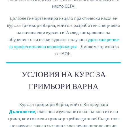
място СЕГА!
Дълголетие организира изцяло практически насочен
курс за гримьори Варна, който е разработен специално
за начинаещи курсисти! А след завършване на
обучението си всеки курсист получава
удостоверение
за професионална квалификация
– Диплома призната
от МОН.
УСЛОВИЯ НА КУРС ЗА
ГРИМЬОРИ ВАРНА
Курс за гримьори Варна, който Ви предлага
Дълголетие
, включва изучаването на тънкостите на
грима, които всеки гримьор трябва да знае! Също така
ще научите как да създавате различни видове визии,