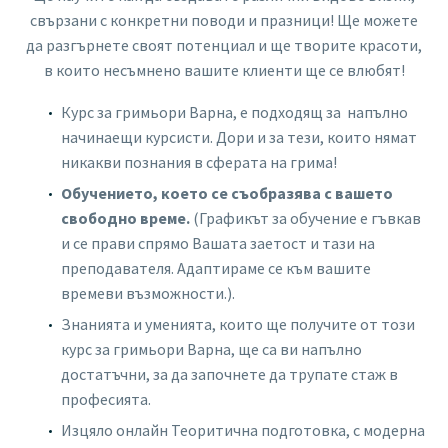
свързани с конкретни поводи и празници! Ще можете
да разгърнете своят потенциал и ще творите красоти,
в които несъмнено вашите клиенти ще се влюбят!
Курс за гримьори Варна, е подходящ за напълно
начинаещи курсисти. Дори и за тези, които нямат
никакви познания в сферата на грима!
Обучението, което се съобразява с вашето
свободно време.
(Графикът за обучение е гъвкав
и се прави спрямо Вашата заетост и тази на
преподавателя. Адаптираме се към вашите
времеви възможности.).
Знанията и уменията, които ще получите от този
курс за гримьори Варна, ще са ви напълно
достатъчни, за да започнете да трупате стаж в
професията.
Изцяло онлайн Теоритична подготовка, с модерна