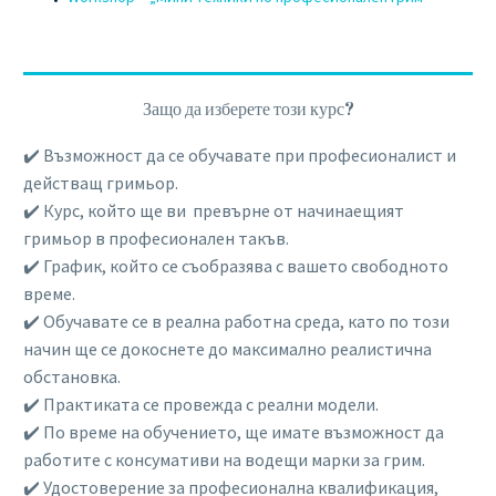
Защо да изберете този курс?
✔️ Възможност да се обучавате при професионалист и
действащ гримьор.
✔️ Курс, който ще ви превърне от начинаещият
гримьор в професионален такъв.
✔️ График, който се съобразява с вашето свободното
време.
✔️ Обучавате се в реална работна среда, като по този
начин ще се докоснете до максимално реалистична
обстановка.
✔️ Практиката се провежда с реални модели.
✔️ По време на обучението, ще имате възможност да
работите с консумативи на водещи марки за грим.
✔️ Удостоверение за професионална квалификация,