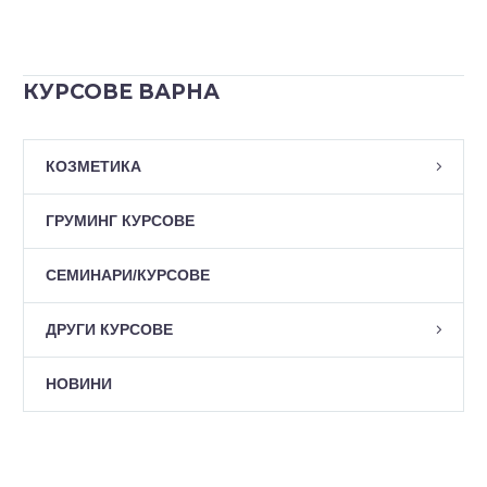
Курс по козметика
10 авг. 2015
КУРСОВЕ ВАРНА
Курс за Козметика в
град Варна с
преподавател Кремена
12 сеп. 2019
КОЗМЕТИКА
Курс по Епилация с кола
Денева-Костова
маска в гр. Варна
ГРУМИНГ КУРСОВЕ
Дълголетие Ви
27 мар. 2020
Курс по Мезотерапия с
предствая едно от най-
СЕМИНАРИ/КУРСОВЕ
дермапен в град Варна с
търсените
преподавател Мариана
13 сеп. 2019
професионални
ДРУГИ КУРСОВЕ
Курс по Козметика
Младенова
обучения сред нашите
Варна, Мариана
курсисти в град Варна, а
НОВИНИ
Младенова
12 сеп. 2019
именно курс по
Курс по Почистване на
Епилация с кола маска!
лице в град Варна с
преподавател Кремена
13 сеп. 2019