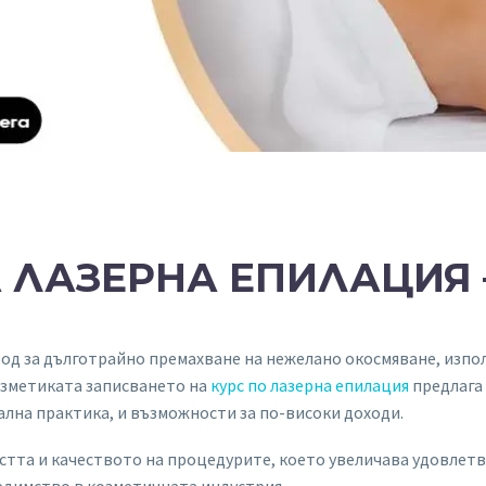
А ЛАЗЕРНА ЕПИЛАЦИЯ 
од за дълготрайно премахване на нежелано окосмяване, изпо
озметиката записването на
курс по лазерна епилация
предлага
гална практика, и възможности за по-високи доходи.
ността и качеството на процедурите, което увеличава удовле
едимство в козметичната индустрия.