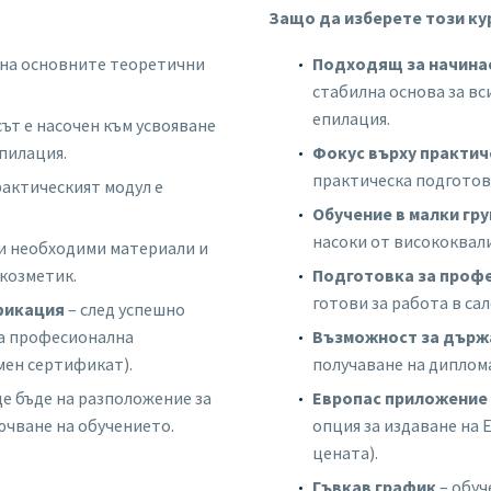
Защо да изберете този ку
 на основните теоретични
Подходящ за начин
стабилна основа за вс
епилация.
сът е насочен към усвояване
епилация.
Фокус върху практич
практическа подготовк
рактическият модул е
Обучение в малки гру
насоки от висококва
и необходими материали и
козметик.
Подготовка за проф
готови за работа в са
фикация
– след успешно
за професионална
Възможност за държ
мен сертификат).
получаване на диплома
е бъде на разположение за
Европас приложение
ючване на обучението.
опция за издаване на 
цената).
Гъвкав график
– обуч