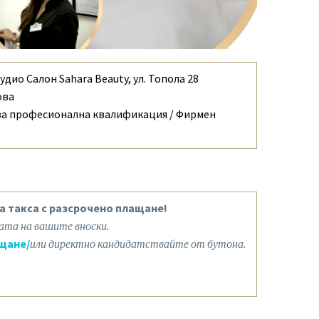
удио Салон Sahara Beauty, ул. Топола 28
ова
 за професионална квалификация / Фирмен
а такса с разсрочено плащане!
ата на вашите вноски.
щане/
или директно кандидатствайте от бутона.