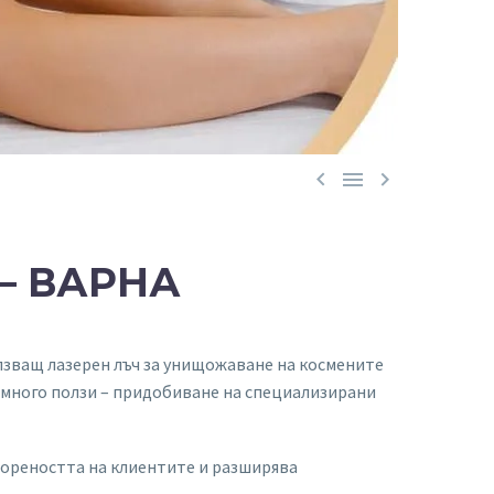



– ВАРНА
лзващ лазерен лъч за унищожаване на космените
 много ползи – придобиване на специализирани
твореността на клиентите и разширява