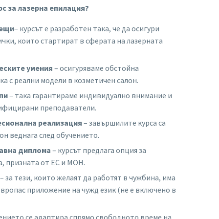
рс за лазерна епилация?
аещи
– курсът е разработен така, че да осигури
ички, които стартират в сферата на лазерната
еските умения
– осигуряваме обстойна
а с реални модели в козметичен салон.
пи
– така гарантираме индивидуално внимание и
лифицирани преподаватели.
есионална реализация
– завършилите курса са
лон веднага след обучението.
авна диплома
– курсът предлага опция за
, призната от ЕС и МОН.
– за тези, които желаят да работят в чужбина, има
Европас приложение на чужд език (не е включено в
ението се адаптира спрямо свободното време на