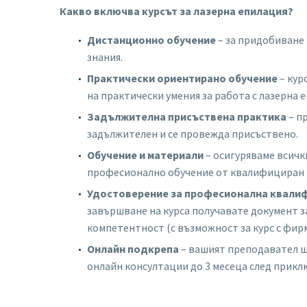
Какво включва курсът за лазерна епилация?
Дистанционно обучение
– за придобиване
знания.
Практически ориентирано обучение
– кур
на практически умения за работа с лазерна 
Задължителна присъствена практика
– п
задължителен и се провежда присъствено.
Обучение и материали
– осигуряваме всичк
професионално обучение от квалифициран 
У
достоверение за професионална квали
завършване на курса получавате документ 
компетентност (с възможност за курс с фир
Онлайн подкрепа
– вашият преподавател щ
онлайн консултации до 3 месеца след прикл