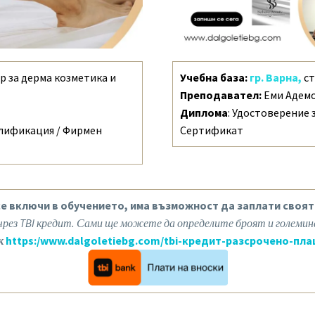
ър за дерма козметика и
Учебна база:
гр. Варна,
ст
Преподавател:
Еми Адем
Диплома
: Удостоверение
алификация / Фирмен
Сертификат
 се включи в обучението, има възможност да заплати своят
ез TBI кредит. Сами ще можете да определите броят и големин
к
https:/www.dalgoletiebg.com/tbi-кредит-разсрочено-пла