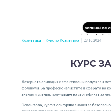
Kозметика
Курс по Козметика
28.10.2024
КУРС З
Лазерната епилация е ефективен и популярен мет
фоликули. За професионалистите в сферата на к
знания и умения, получаване на сертификат за ле
Освен това, курсът осигурява знания за безопас
предлаганите услуги, създавайки конкурентно пр