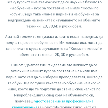
Всеку курсист има възможност да се научи на базовото
ни обучение – курс за поставяне на мигли “Косъм по
косъм”. Също така имаме и варианти на обучение за
надграждане на знанията с изучаването на обемните
техники: 2D, 3D,6D и руски обем.
А за най-големите ентусиасти, които искат наведнъж да
получат цялостно обучение по Миглопластика, могат да
се включат в курса с изучаването на “Косъм по косъм” и
обемните техники – 2D, 3D и руски обем.
Ние от “Дълголетие” ти даваме възможност да се
включиш в нашият курс за поставяне на мигли във
Варна, като сам да си избереш преподавателя, който да
те обучи. Ще получиш качествено обучение на високо
ниво, което ще те подготви да станеш специалист по
Микроблейдинг! А след края на обучението си,
получаваш
удостоверение за професионална
квалификация
за модул”Миглопластика”, част от