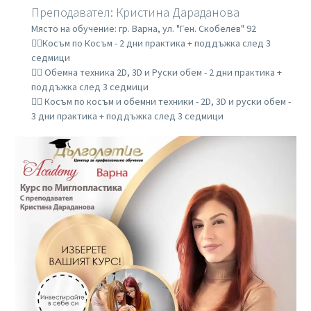
Преподавател: Кристина Дараданова
Място на обучение: гр. Варна, ул. "Ген. Скобелев" 92
👉🏼Косъм по Косъм - 2 дни практика + поддъжка след 3
седмици
👉🏼 Обемна техника 2D, 3D и Руски обем - 2 дни практика +
поддъжка след 3 седмици
👉🏼 Косъм по косъм и обемни техники - 2D, 3D и руски обем -
3 дни практика + поддъжка след 3 седмици