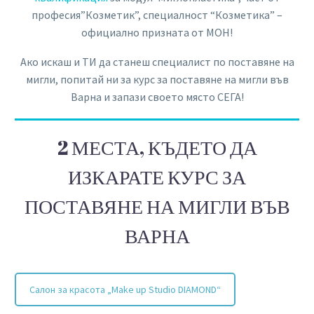
професия”Козметик”, специалност “Козметика” –
официално призната от МОН!
Ако искаш и ТИ да станеш специалист по поставяне на
мигли, попитай ни за курс за поставяне на мигли във
Варна и запази своето място СЕГА!
2 МЕСТА, КЪДЕТО ДА
ИЗКАРАТЕ КУРС ЗА
ПОСТАВЯНЕ НА МИГЛИ ВЪВ
ВАРНА
Салон за красота „Make up Studio DIAMOND“