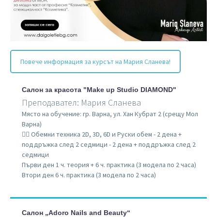
Повече информация за курсът на Мария Сланева!
Салон за красота "Make up Studio DIAMOND"
Преподавател: Мария Сланева
Място на обучение: гр. Варна, ул. Хан Кубрат 2 (срещу Мол
Варна)
👉🏼 Обемни техника 2D, 3D, 6D и Руски обем - 2 дена +
поддръжка след 2 седмици - 2 дена + поддръжка след 2
седмици
Първи ден 1 ч. теория + 6 ч. практика (3 модела по 2 часа)
Втори ден 6 ч. практика (3 модела по 2 часа)
Салон „Adoro Nails and Beauty“