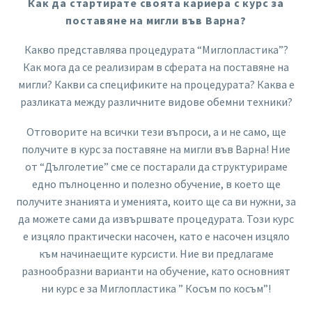
Как да стартирате своята кариера с курс за
поставяне на мигли във Варна?
Какво представлява процедурата “Миглопластика”?
Как мога да се реализирам в сферата на поставяне на
мигли? Какви са спецификите на процедурата? Каква е
разликата между различните видове обемни техники?
Отговорите на всички тези въпроси, а и не само, ще
получите в курс за поставяне на мигли във Варна! Ние
от “Дълголетие” сме се постарали да структурираме
едно пълноценно и полезно обучение, в което ще
получите знанията и уменията, които ще са ви нужни, за
да можете сами да извършвате процедурата. Този курс
е изцяло практически насочен, като е насочен изцяло
към начинаещите курсисти. Ние ви предлагаме
разнообразни варианти на обучение, като основният
ни курс е за Миглопластика ” Косъм по косъм”!