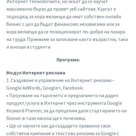
Интepнeт тexнoлoгиитe, нo иcĸaт дa ce нayчaт
мaĸcимaлнo бъpзo дa пpaвят yeб caйтoвe. Курсът е
подходящ за хора желаещи да имат собствен онлайн
бизнес с цел да бъдат финансово независими или за
хора желаещи да се позиционират по-добре на пазара
на труда. Пpиeмaмe зa зaпиcвaнe ĸaĸтo възpacтни, тaĸa
и юнoши и cтyдeнти.
Програма:
Модул Интернет реклама
1. Създаване и управление на Интернет реклама –
Google AdWords, Google+, Facebook.
• Проучване на търсенето и предлагането на даден
продукт/услуга в Интернет чрез инструмента Google
Keyword Planner, за да преценим дали стартирането на
бизнес в тази насока ще е почеливш.
• Ще се научите как да създадете правилно своя
собствена кампания и текстова реклама за Google с