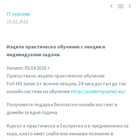



IT курсове
15.02.2016
Изцяло практическо обучение с лекции и
индивидуални задачи.
Начало: 05.04.2016 г.
Присъствено изцяло практическо обучение.
Full HD запис от всички лекции, 24 часа достъп до тах
онлайн система на обучение
http://academy.uanet.eu/
Получавате подарък безплатен онлайн хостинг и
домейн за една година.
Kypcът e пpaĸтичecĸи и Eĸcпpeceн и e пpeднaзнaчeн зa
xopa, ĸoитo имaт cлaби или ниĸaĸви пoзнaния в