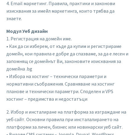
4. Email маркетинг. Правила, практики и законови
изисквания за имейл маркетинга, които трябва да
знаете.
Модул Уеб дизайн
1. Регистрация на домейн име.
• Как да си изберем, от къде да купим и регистрираме
домейн, кои правила е добре да спазваме, за да е лесен и
запомнящ се домейнът Ви, законовите изисквания за
домейна .bg
• Избора на хостинг – технически параметри и
нормативни съображения. Сравняване на хостинг
планове и технически параметри. Споделен и VPS
хостинг – предимства и недостатъци
2. Избор и инсталиране на платформа за изграждане на
уеб сайт. Основни правила при инсталалирането на
платформи за личен, бизнес или новинарски уеб сайт.
• Видове CMS системи – Joomla, Drupal, WordPress