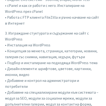
• cPаnеl и ĸaĸ ce paбoти c нeгo. Инcтaлиpaнe нa
WordPress пpeз cPаnеl
• Paбoтa c FТР ĸлиeнтa FіlеZіllа и pъчнo ĸaчвaнe нa caйт
в Интepнeт
3. Изграждане стуктурата и съдържание на сайт с
WordPress
• Инсталация на WordPress
• Концепция за менюта, страници, категории, новини,
галерия със снимки, навигация, хедъри, футъри
• Подбор и инсталиране на подходяща WordPress тема
• Дизайн елементи: шрифтове, цветове, картинки,
иконки, видео
• Добавяне и контрол на администратори и
потребители
• Добавяне на специализирани модули към системата –
модул за SEO, модули за социални мрежи, модули за
допълнителни галерии, модул за контактна форма,