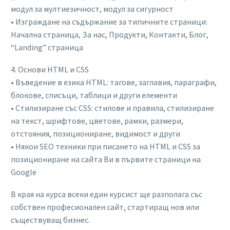
модул за мултиезичност, модул за сигурност
• Изграждане на съдържание за типичните страници:
Начална страница, За нас, Продукти, Контакти, Блог,
“Landing” страница
4. Основи HTML и CSS
• Въведение в езика HTML: тагове, заглавия, параграфи,
блокове, списъци, таблици и други елементи
• Стилизиране със CSS: стилове и правила, стилизиране
на текст, шрифтове, цветове, рамки, размери,
отстояния, позициониране, видимост и други
• Някои SEO техники при писането на HTML и CSS за
позициониране на сайта Ви в първите страници на
Google
В края на курса всеки един курсист ще разполага със
собствен професионален сайт, стартиращ нов или
съществуващ бизнес.