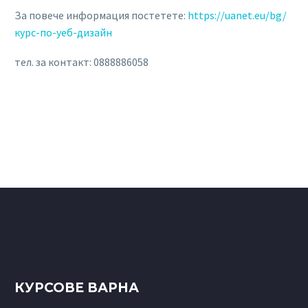
За повече информация постетете:
https://uanet.eu/bg/
курс-по-уеб-дизайн
тел. за контакт: 0888886058
КУРСОВЕ ВАРНА