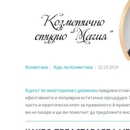
Kозметика
Курс по Козметика
22.10.2024
Курсът по мезотерапия с дермапен
предлага отлич
ефективните и популярни естетични процедури. Т
както и практически опит за правилното ѝ прила
ви на пазара и ще ви помогнат да предложите вис