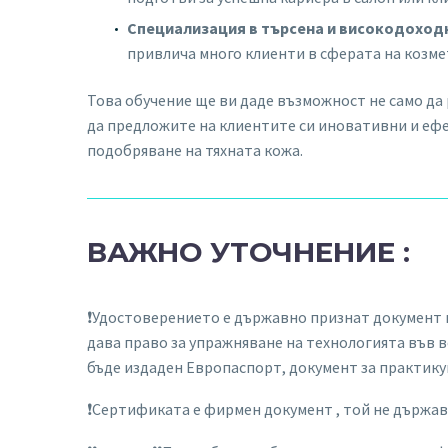
Специализация в търсена и високодоход
привлича много клиенти в сферата на козме
Това обучение ще ви даде възможност не само да 
да предложите на клиентите си иновативни и еф
подобряване на тяхната кожа.
ВАЖНО УТОЧНЕНИЕ :
❗️Удостоверението е държавно признат документ в
дава право за упражняване на технологията във 
бъде издаден Европаспорт, документ за практику
❗️Сертификата е фирмен документ , той не държа