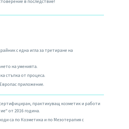
стоверение в последствие!
райник с една игла за третиране на
ането на уменията.
ка стъпка от процеса.
 Европас приложение.
сертифициран, практикуващ козметик и работи
ие“ от 2016 година.
води са по Козметика и по Мезотерапия с