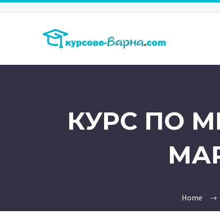
КУРС ПО М
МА
Home