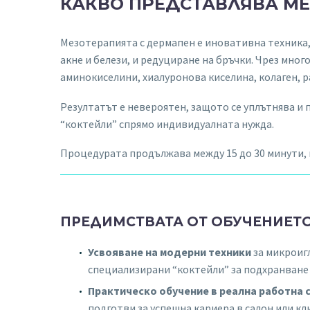
КАКВО ПРЕДСТАВЛЯВА МЕ
Мезотерапията с дермапен е иновативна техника,
акне и белези, и редуциране на бръчки. Чрез мн
аминокиселини, хиалуронова киселина, колаген, р
Резултатът е невероятен, защото се уплътнява и 
“коктейли” спрямо индивидуалната нужда.
Процедурата продължава между 15 до 30 минути, 
ПРЕДИМСТВАТА ОТ ОБУЧЕНИЕТ
Усвояване на модерни техники
за микроигл
специализирани “коктейли” за подхранване 
Практическо обучение в реална работна 
подготви за успешна кариера в салон или кл