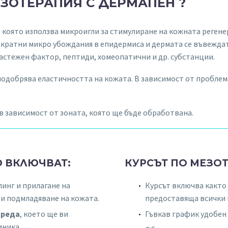
ЗОТЕРАПИЯ С ДЕРМАПЕН ?
 която използва микроигли за стимулиране на кожната регене
огократни микро убождания в епидермиса и дермата се въвежд
астежен фактор, пептиди, хомеопатични и др. субстанции.
подобрява еластичността на кожата. В зависимост от проблем
в зависимост от зоната, която ще бъде обработвана.
О ВКЛЮЧВАТ:
КУРСЪТ ПО МЕЗО
инг и прилагане на
Курсът включва както 
и подмладяване на кожата.
предоставяща всички 
среда
, което ще ви
Гъвкав график удобен 
иника.