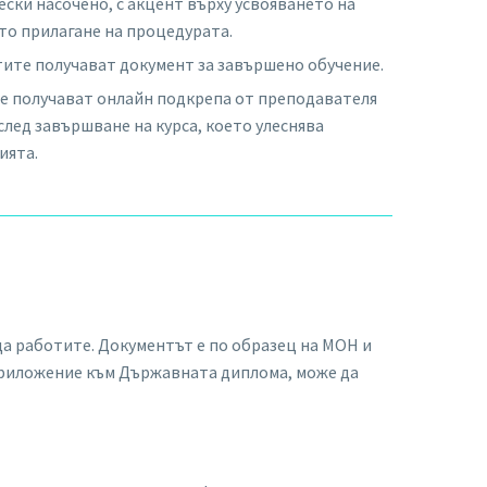
ски насочено, с акцент върху усвояването на
то прилагане на процедурата.
стите получават документ за завършено обучение.
те получават онлайн подкрепа от преподавателя
 след завършване на курса, което улеснява
ията.
да работите. Документът е по образец на МОН и
 приложение към Държавната диплома, може да