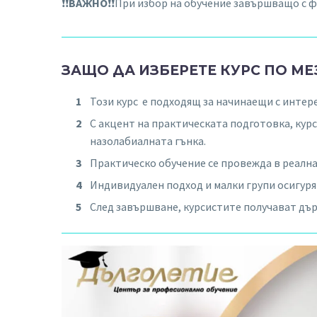
❗️❗
️ВАЖНО
❗️❗️При избор на обучение завършващо с
ЗАЩО ДА ИЗБЕРЕТЕ КУРС ПО МЕ
Този курс е подходящ за начинаещи с интер
С акцент на практическата подготовка, курс
назолабиалната гънка.
Практическо обучение се провежда в реална 
Индивидуален подход и малки групи осигур
След завършване, курсистите получават дър