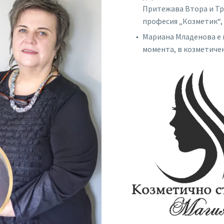
Притежава Втора и Тр
професия „Козметик“,
Мариана Младенова е 
момента, в козметичен