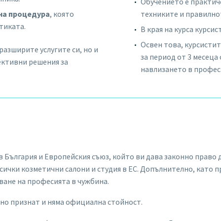
Обучението е практиче
на процедура
, която
техниките и правилно
тиката.
В края на курса курси
Освен това, курсисти
разширите услугите си, но и
за период от 3 месеца
ективни решения за
навлизането в профес
 България и Европейския съюз, който ви дава законно право 
всички козметични салони и студия в ЕС. Допълнително, като
ване на професията в чужбина.
вно признат и няма официална стойност.