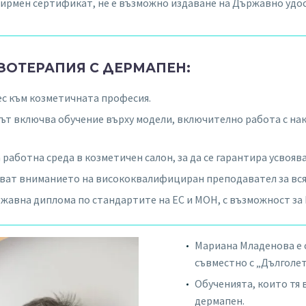
 фирмен сертификат, не е възможно издаване на Държавно удо
ЗОТЕРАПИЯ С ДЕРМАПЕН:
ес към козметичната професия.
ът включва обучение върху модели, включително работа с нак
работна среда в козметичен салон, за да се гарантира усвояв
яват вниманието на висококвалифициран преподавател за вся
жавна диплома по стандартите на ЕС и МОН, с възможност за
Мариана Младенова е 
съвместно с „Дълголет
Обученията, които тя 
дермапен.