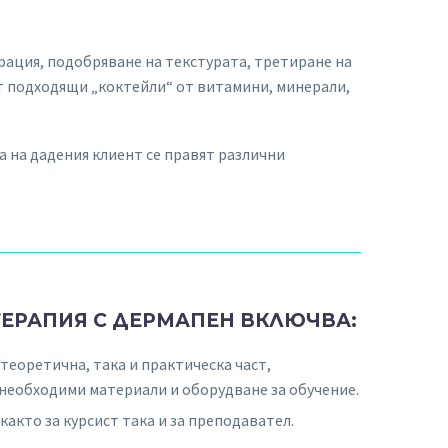
рация, подобряване на текстурата, третиране на
ат подходящи „коктейли“ от витамини, минерали,
а на дадения клиент се правят различни
ТЕРАПИЯ С ДЕРМАПЕН ВКЛЮЧВА:
теоретична, така и практическа част,
необходими материали и оборудване за обучение.
както за курсист така и за преподавател.