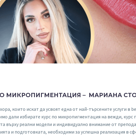
ПО МИКРОПИГМЕНТАЦИЯ – МАРИАНА СТ
хора, които искат да усвоят една от най-търсените услуги в b
имо дали избирате курс по микропигментация на вежди, курс
ота върху реални модели и индивидуално внимание от препода
нията и подготовката, необходими за успешна реализация в с