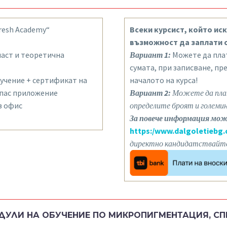
fresh Academy“
Всеки курсист, който иск
възможност да заплати с
част и теоретична
Вариант 1:
Можете да плат
сумата, при записване, пре
учение + сертификат на
началото на курса!
опас приложение
Вариант 2:
Можете да пла
в офис
определите броят и големи
За повече информация мож
https:/www.dalgoletiebg
директно кандидатствайте
ДУЛИ НА ОБУЧЕНИЕ ПО МИКРОПИГМЕНТАЦИЯ, СП