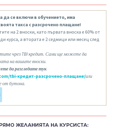
а да се включи в обучението, има
воята такса с разсрочено плащане!
ите на 2 вноски, като първата вноска е 60% от
ди курса, а втората е 2 седмици или месец след
тите чрез TBI кредит. Сами ще можете да
ната на вашите вноски.
ете да разгледате тук
.com/tbi-кредит-разсрочено-плащане/
или
 от бутона.
РЯМО ЖЕЛАНИЯТА НА КУРСИСТА: