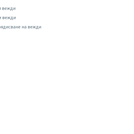
и вежди
и вежди
оядисване на вежди