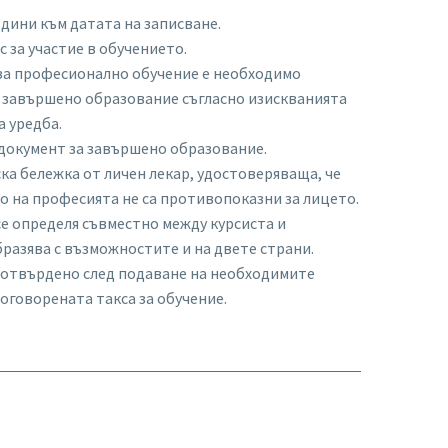
дини към датата на записване.
 за участие в обучението.
 за професионално обучение е необходимо
а завършено образование съгласно изискванията
 уредба.
 документ за завършено образование.
а бележка от личен лекар, удостоверяваща, че
 на професията не са противопоказни за лицето.
е определя съвместно между курсиста и
бразява с възможностите и на двете страни.
 потвърдено след подаване на необходимите
оговорената такса за обучение.