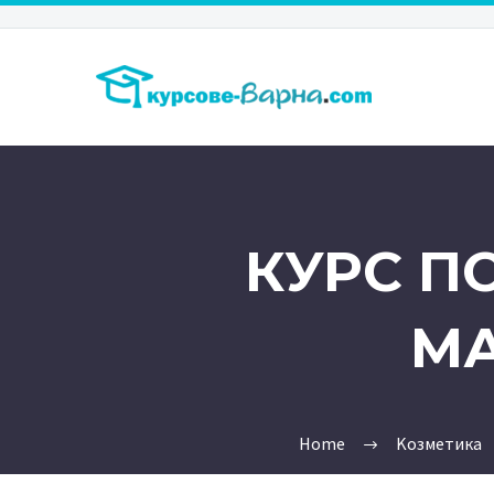
КУРС П
МА
Home
Kозметика