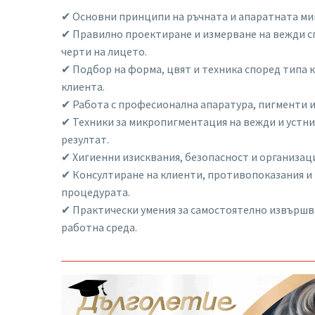
✔ Основни принципи на ръчната и апаратната м
✔ Правилно проектиране и измерване на вежди 
черти на лицето.
✔ Подбор на форма, цвят и техника според типа 
клиента.
✔ Работа с професионална апаратура, пигменти и
✔ Техники за микропигментация на вежди и устни
резултат.
✔ Хигиенни изисквания, безопасност и организац
✔ Консултиране на клиенти, противопоказания и 
процедурата.
✔ Практически умения за самостоятелно извършв
работна среда.