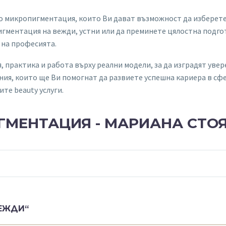
о микропигментация, които Ви дават възможност да изберете
игментация на вежди, устни или да преминете цялостна подго
 на професията.
 практика и работа върху реални модели, за да изградят уве
ения, които ще Ви помогнат да развиете успешна кариера в с
те beauty услуги.
ГМЕНТАЦИЯ - МАРИАНА СТО
ЕЖДИ“