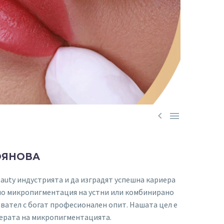


ОЯНОВА
eauty индустрията и да изградят успешна кариера
 по микропигментация на устни или комбинирано
вател с богат професионален опит. Нашата цел е
ферата на микропигментацията.