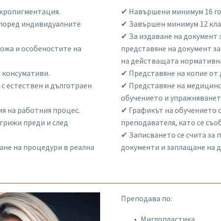
икропигментация.
✔ Навършени минимум 16 го
според индивидуалните
✔ Завършен минимум 12 клас
✔ За издаване на документ
кожа и особеностите на
представяне на документ з
на действащата нормативна
 консумативи.
✔ Представяне на копие от
 с естествен и дълготраен
✔ Представяне на медицинск
обучението и упражняването
ия на работния процес.
✔ Графикът на обучението с
грижи преди и след
преподавателя, като се съо
✔ Записването се счита за
ане на процедури в реална
документи и заплащане на д
Преподава по:
Миглопластика