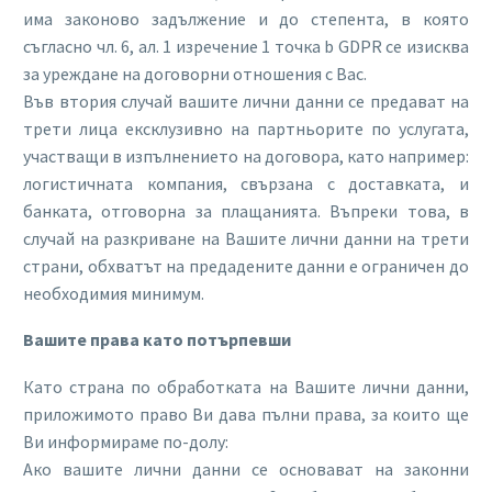
има законово задължение и до степента, в която
съгласно чл. 6, ал. 1 изречение 1 точка b GDPR се изисква
за уреждане на договорни отношения с Вас.
Във втория случай вашите лични данни се предават на
трети лица ексклузивно на партньорите по услугата,
участващи в изпълнението на договора, като например:
логистичната компания, свързана с доставката, и
банката, отговорна за плащанията. Въпреки това, в
случай на разкриване на Вашите лични данни на трети
страни, обхватът на предадените данни е ограничен до
необходимия минимум.
Вашите права като потърпевши
Като страна по обработката на Вашите лични данни,
приложимото право Ви дава пълни права, за които ще
Ви информираме по-долу:
Ако вашите лични данни се основават на законни