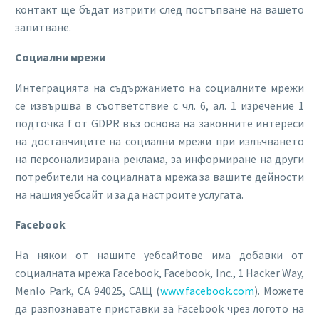
контакт ще бъдат изтрити след постъпване на вашето
запитване.
Социални мрежи
Интеграцията на съдържанието на социалните мрежи
се извършва в съответствие с чл. 6, ал. 1 изречение 1
подточка f от GDPR въз основа на законните интереси
на доставчиците на социални мрежи при излъчването
на персонализирана реклама, за информиране на други
потребители на социалната мрежа за вашите дейности
на нашия уебсайт и за да настроите услугата.
Facebook
На някои от нашите уебсайтове има добавки от
социалната мрежа Facebook, Facebook, Inc., 1 Hacker Way,
Menlo Park, CA 94025, САЩ (
www.facebook.com
). Можете
да разпознавате приставки за Facebook чрез логото на