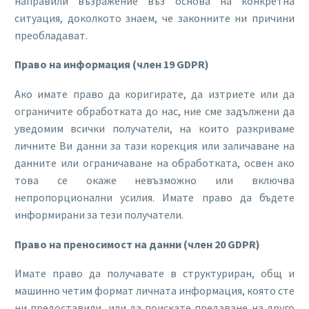
направили възражение въз основа на конкретна
ситуация, доколкото знаем, че законните ни причини
преобладават.
Право на информация (член 19 GDPR)
Ако имате право да коригирате, да изтриете или да
ограничите обработката до нас, ние сме задължени да
уведомим всички получатели, на които разкриваме
личните Ви данни за тази корекция или заличаване на
данните или ограничаване на обработката, освен ако
това се окаже невъзможно или включва
непропорционални усилия. Имате право да бъдете
информирани за тези получатели.
Право на преносимост на данни (член 20 GDPR)
Имате право да получавате в структуриран, общ и
машинно четим формат личната информация, която сте
ни предоставили, или да поискате предаване на друго