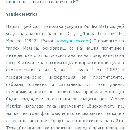
нивото на защита на данните в ЕС.
Yandex Metrica
Нашият уеб сайт използва услугата Yandex Metrica, уеб
услуга за анализ на Yandex LLC, ул. „Лвова Толстой“ 16,
Москва, 119021, Русия (
www.yandex.com
). С помощта на
Yandex Metrica, основаващ се на нашия легитимен
интерес към статистическия анализ на поведението на
потребителите за оптимизация и маркетингови цели в
съответствие с чл. 6, ал. 1 точка f от GDPR, е
псевдонимирана информация за посетителите,
събрана, оценена и съхранена. От тези данни,
псевдомизираните потребителски профили могат да
бъдат създадени и оценени за същата цел. Yandex
Metrica използва така наречените „бисквитки“, т.е.
малки текстови файлове, които се съхраняват локално
в кеша на интернет браузъра на посетителя на сайта.
Тези „бисквитки“ се използват, наред с други неща, за