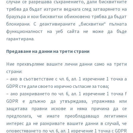
случаи се разрешава съхранението, дали бисквитките
трябва да бъдат изтрити веднага след затварянето на
браузъра и кои бисквитки обикновено трябва да бъдат
блокирани. С деактивираните „бисквитки“ пълната
функционалност на уеб сайта не може да бъде
гарантирана.
Предаване на данни на трети страни
Ние прехвърляме вашите лични данни само на трети
страни:
– ако в съответствие с чл. 6, ал. 1 изречение 1 точка a
GDPR сте дали своето изрично съгласие за това;
– ако разкриването по чл. 6, ал. 1 изречение 1 точка f
GDPR е длъжно да утвърждава, упражнява или
защитава правни искове и няма причина да се
предполага, че имате преобладаващо легитимен
интерес да не разкривате вашите данни в случай, че
оповестяването по чл. 6, ал. 1 изречение 1 точка c GDPR