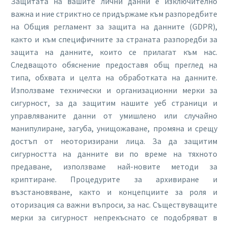
Защитата на вашите лични данни е изключително
важна и ние стриктно се придържаме към разпоредбите
на Общия регламент за защита на данните (GDPR),
както и към специфичните за страната разпоредби за
защита на данните, които се прилагат към нас.
Следващото обяснение предоставя общ преглед на
типа, обхвата и целта на обработката на данните.
Използваме технически и организационни мерки за
сигурност, за да защитим нашите уеб страници и
управляваните данни от умишлено или случайно
манипулиране, загуба, унищожаване, промяна и срещу
достъп от неоторизирани лица. За да защитим
сигурността на данните ви по време на тяхното
предаване, използваме най-новите методи за
криптиране. Процедурите за архивиране и
възстановяване, както и концепциите за роля и
оторизация са важни въпроси, за нас. Съществуващите
мерки за сигурност непрекъснато се подобряват в