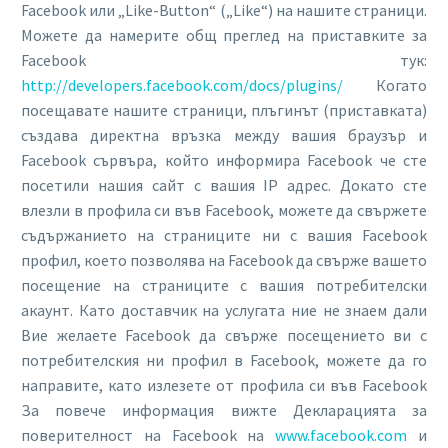
Facebook или „Like-Button“ („Like“) на нашите страници.
Можете да намерите общ преглед на приставките за
Facebook тук:
http://developers.facebook.com/docs/plugins/
Когато
посещавате нашите страници, плъгинът (приставката)
създава директна връзка между вашия браузър и
Facebook сървъра, който информира Facebook че сте
посетили нашия сайт с вашия IP адрес. Докато сте
влезли в профила си във Facebook, можете да свържете
съдържанието на страниците ни с вашия Facebook
профил, което позволява на Facebook да свърже вашето
посещение на страниците с вашия потребителски
акаунт. Като доставчик на услугата ние не знаем дали
Вие желаете Facebook да свърже посещението ви с
потребителския ни профил в Facebook, можете да го
направите, като излезете от профила си във Facebook
За повече информация вижте Декларацията за
поверителност на Facebook на
www.facebook.com
и