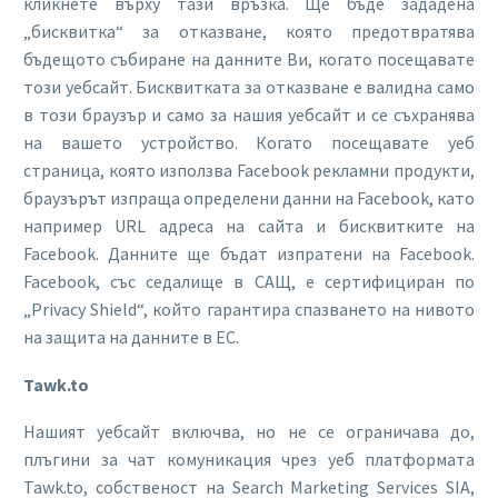
кликнете върху тази връзка. Ще бъде зададена
„бисквитка“ за отказване, която предотвратява
бъдещото събиране на данните Ви, когато посещавате
този уебсайт. Бисквитката за отказване е валидна само
в този браузър и само за нашия уебсайт и се съхранява
на вашето устройство. Когато посещавате уеб
страница, която използва Facebook рекламни продукти,
браузърът изпраща определени данни на Facebook, като
например URL адреса на сайта и бисквитките на
Facebook. Данните ще бъдат изпратени на Facebook.
Facebook, със седалище в САЩ, е сертифициран по
„Privacy Shield“, който гарантира спазването на нивото
на защита на данните в ЕС.
Tawk.to
Нашият уебсайт включва, но не се ограничава до,
плъгини за чат комуникация чрез уеб платформата
Tawk.to, собственост на Search Marketing Services SIA,