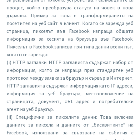
процес, който преобразува статуса на човек в нова
държава. Пример за това е трансформирането на
посетител на уеб сайт в клиент. Когато се зарежда уеб
страница, пикселът във Facebook изпраща общата
информация за сесията на браузъра във Facebook.
Пикселът в Facebook записва три типа данни всеки път,
когато се зарежда:
(i) HTTP заглавки: HTTP заглавията съдържат набор от
информация, която се изпраща през стандартен уеб
протокол между заявка за браузър и сървър в Интернет.
HTTP заглавията съдържат информация като IP адреси,
информация за уеб браузъра, местоположение на
страницата, документ, URL адрес и потребителски
агент на уеб браузър.
(ii) Специфични за пикселите данни: Това включва
данните за пиксела и данните от „бисквитките“ на
Facebook, използвани за свързване на събития с