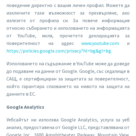
поведение директно с вашия личен профил. Можете да
изключите тази възможност за прехвърляне, ако
излезете от профила си. За повече информация
относно събирането и използването на информацията
от YouTube, моля, прочетете декларацията за
поверителност на адрес
www.youtube.com
и
https://policies.google.com/privacy?hl=bg&gl=bg
.
Използването на съдържание в YouTube може да доведе
до подаване на данни от Google. Google, със седалище в
САЩ, е сертифициран за защитата за поверителност,
който гарантира спазването на нивото на защита на
данните в ЕС.
Google Analytics
Уебсайтът ни използва Google Analytics, услуга за уеб
анализ, предоставена от Google LLC, представлявана от
Google Inc., 1600 Amphitheater Parkway, Mountain View,