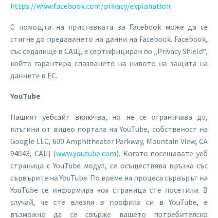
https://www.facebook.com/privacy/explanation
.
С помощта на приставката за Facebook може да се
стигне до предаването на данни на Facebook. Facebook,
със седалище в САЩ, е сертифициран по „Privacy Shield“,
който гарантира спазването на нивото на защита на
данните в ЕС.
YouTube
Нашият уебсайт включва, но не се ограничава до,
плъгини от видео портала на YouTube, собственост на
Google LLC, 600 Amphitheater Parkway, Mountain View, CA
94043, САЩ (
www.youtube.com
). Когато посещавате уеб
страница с YouTube модул, се осъществява връзка със
сървърите на YouTube. По време на процеса сървърът на
YouTube се информира коя страница сте посетили. В
случай, че сте влезли в профила си в YouTube, е
възможно да се свърже вашето потребителско