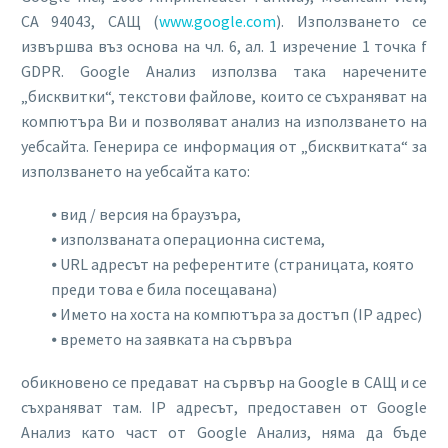
CA 94043, САЩ (
www.google.com
). Използването се
извършва въз основа на чл. 6, ал. 1 изречение 1 точка f
GDPR. Google Анализ използва така наречените
„бисквитки“, текстови файлове, които се съхраняват на
компютъра Ви и позволяват анализ на използването на
уебсайта. Генерира се информация от „бисквитката“ за
използването на уебсайта като:
⦁ вид / версия на браузъра,
⦁ използваната операционна система,
⦁ URL адресът на референтите (страницата, която
преди това е била посещавана)
⦁ Името на хоста на компютъра за достъп (IP адрес)
⦁ времето на заявката на сървъра
обикновено се предават на сървър на Google в САЩ и се
съхраняват там. IP адресът, предоставен от Google
Анализ като част от Google Анализ, няма да бъде