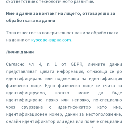
съответствие с технологичното развитие.
Име и данни за контакт на лицето, отговарящо за
обработката на данни
Това известие за поверителност важи за обработката
на данни от
курсове-варна.com
.
Лични данни
Съгласно чл. 4, п. 1 от GDPR, личните данни
представляват цялата информация, отнасяща се до
идентифицирано или подлежащо на идентификация
физическо лице. Едно физическо лице се счита за
идентифицируемо, когато може да бъде
идентифицирано пряко или непряко, по-специално
чрез свързване с идентификатор като име,
идентификационен номер, данни за местоположение,
онлайн идентификатор или една или повече специални