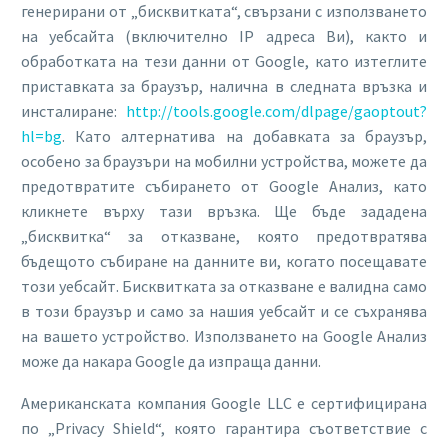
генерирани от „бисквитката“, свързани с използването
на уебсайта (включително IP адреса Ви), както и
обработката на тези данни от Google, като изтеглите
приставката за браузър, налична в следната връзка и
инсталиране:
http://tools.google.com/dlpage/gaoptout?
hl=bg
. Като алтернатива на добавката за браузър,
особено за браузъри на мобилни устройства, можете да
предотвратите събирането от Google Анализ, като
кликнете върху тази връзка. Ще бъде зададена
„бисквитка“ за отказване, която предотвратява
бъдещото събиране на данните ви, когато посещавате
този уебсайт. Бисквитката за отказване е валидна само
в този браузър и само за нашия уебсайт и се съхранява
на вашето устройство. Използването на Google Анализ
може да накара Google да изпраща данни.
Американската компания Google LLC е сертифицирана
по „Privacy Shield“, която гарантира съответствие с