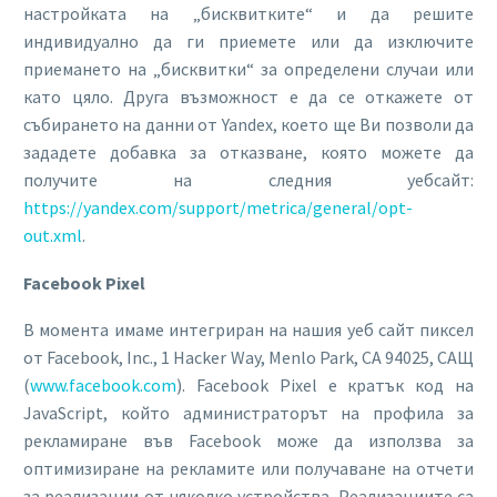
настройката на „бисквитките“ и да решите
индивидуално да ги приемете или да изключите
приемането на „бисквитки“ за определени случаи или
като цяло. Друга възможност е да се откажете от
събирането на данни от Yandex, което ще Ви позволи да
зададете добавка за отказване, която можете да
получите на следния уебсайт:
https://yandex.com/support/metrica/general/opt-
out.xml
.
Facebook Pixel
В момента имаме интегриран на нашия уеб сайт пиксел
от Facebook, Inc., 1 Hacker Way, Menlo Park, CA 94025, САЩ
(
www.facebook.com
). Facebook Pixel е кратък код на
JavaScript, който администраторът на профила за
рекламиране във Facebook може да използва за
оптимизиране на рекламите или получаване на отчети
за реализации от няколко устройства. Реализациите са