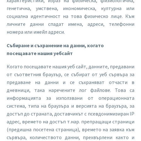
характеристики, израз на физическа, физиологична,
генетична, умствена, икономическа, културна или
социална идентичност на това физическо лице. Към
личните данни спадат имена, адреси, телефонни
номера или имейл адреси.
Събиране и съхранение на данни, когато
посещавате нашия уебсайт
Когато посещавате нашия уеб сайт, данните, предавани
от съответния браузър, се събират от уеб сървъра за
предаване на данни и се съхраняват отчасти в
дневници, така наречените лог файлове. Това са
информацията за използвани от операционната
система, типа на браузъра и версията на браузъра, за
достъп до страната, доставчикът с псевдонимизиран IР
адрес, времето на достъп т.нар. препращащи страници
(предишна посетена страница), времето на заявка към
сървъра, количеството данни, прехвърлени както и