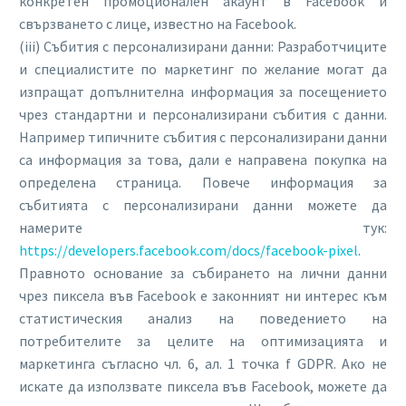
конкретен промоционален акаунт в Facebook и
свързването с лице, известно на Facebook.
(iii) Събития с персонализирани данни: Разработчиците
и специалистите по маркетинг по желание могат да
изпращат допълнителна информация за посещението
чрез стандартни и персонализирани събития с данни.
Например типичните събития с персонализирани данни
са информация за това, дали е направена покупка на
определена страница. Повече информация за
събитията с персонализирани данни можете да
намерите тук:
https://developers.facebook.com/docs/facebook-pixel
.
Правното основание за събирането на лични данни
чрез пиксела във Facebook е законният ни интерес към
статистическия анализ на поведението на
потребителите за целите на оптимизацията и
маркетинга съгласно чл. 6, ал. 1 точка f GDPR. Ако не
искате да използвате пиксела във Facebook, можете да