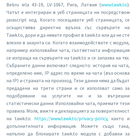
Bebru iela 43-19, LV-1067, Рига, Латвия (
www.tawk.to
).
Чатът е интегриран в уеб страницата ни посредством
javascript код. Когато посещавате уеб страницата, се
осъществява директна връзка със сървърите на
Tawk.to, дори и да нямате профил в tawk.to или да не сте
влезли в акаунта си. Когато взаимодействате с модула,
например използвайки чата, съответната информация
се изпраща на сървърите на tawk.to и се запазва на тях.
Събраните данни включват следното: история на чата,
определено име, IP адрес по време на чата (въз основа
на IP) и страната на произход. Тези данни няма да бъдат
предадени на трети страни и се използват само за
подобряване на услугите ни и за вътрешни
статистически данни. Използвайки чата, приемате тези
правила. Моля, вижте и декларацията за поверителност
на tawk.to:
https://www.tawk.to/privacy-policy
, както и
допълнителната информация. Можете също така,
напълно да блокирате tawk.to модула с добавки за