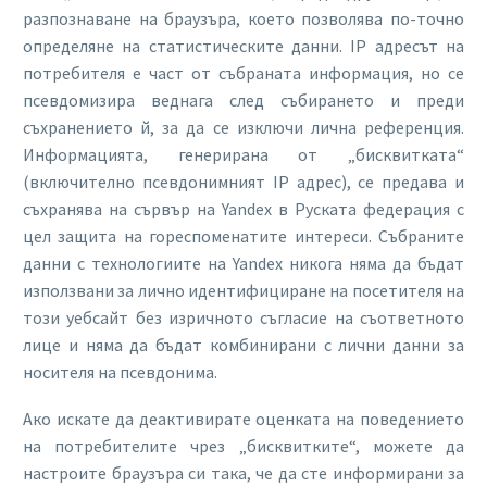
разпознаване на браузъра, което позволява по-точно
определяне на статистическите данни. IP адресът на
потребителя е част от събраната информация, но се
псевдомизира веднага след събирането и преди
съхранението й, за да се изключи лична референция.
Информацията, генерирана от „бисквитката“
(включително псевдонимният IP адрес), се предава и
съхранява на сървър на Yandex в Руската федерация с
цел защита на гореспоменатите интереси. Събраните
данни с технологиите на Yandex никога няма да бъдат
използвани за лично идентифициране на посетителя на
този уебсайт без изричното съгласие на съответното
лице и няма да бъдат комбинирани с лични данни за
носителя на псевдонима.
Ако искате да деактивирате оценката на поведението
на потребителите чрез „бисквитките“, можете да
настроите браузъра си така, че да сте информирани за