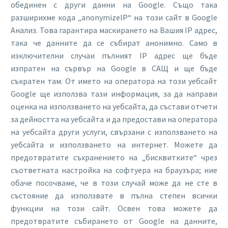
обединен с други данни на Google. Също така
разширихме кода „anonymizeIP“ на този сайт в Google
Анализ. Това гарантира маскирането на Вашия IP адрес,
така че данните да се събират анонимно. Само в
изключителни случаи пълният IP адрес ще бъде
изпратен на сървър на Google в САЩ и ще бъде
съкратен там. От името на оператора на този уебсайт
Google ще използва тази информация, за да направи
оценка на използването на уебсайта, да състави отчети
за дейността на уебсайта и да предостави на оператора
на уебсайтa други услуги, свързани с използването на
уебсайта и използването на интернет. Можете да
предотвратите съхранението на „бисквитките“ чрез
съответната настройка на софтуера на браузъра; ние
обаче посочваме, че в този случай може да не сте в
състояние да използвате в пълна степен всички
функции на този сайт. Освен това можете да
предотвратите събирането от Google на данните,