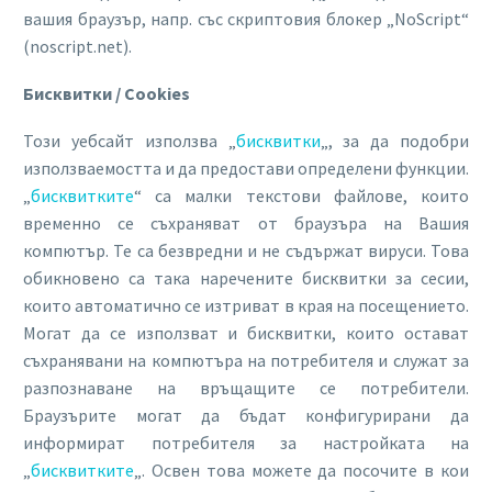
вашия браузър, напр. със скриптовия блокер „NoScript“
(noscript.net).
Бисквитки / Cookies
Този уебсайт използва „
бисквитки
„, за да подобри
използваемостта и да предостави определени функции.
„
бисквитките
“ са малки текстови файлове, които
временно се съхраняват от браузъра на Вашия
компютър. Те са безвредни и не съдържат вируси. Това
обикновено са така наречените бисквитки за сесии,
които автоматично се изтриват в края на посещението.
Могат да се използват и бисквитки, които остават
съхранявани на компютъра на потребителя и служат за
разпознаване на връщащите се потребители.
Браузърите могат да бъдат конфигурирани да
информират потребителя за настройката на
„
бисквитките
„. Освен това можете да посочите в кои