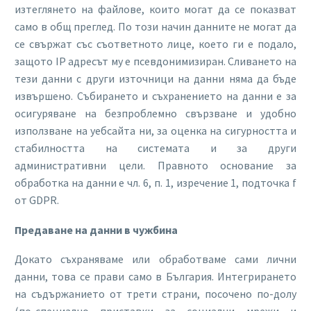
изтеглянето на файлове, които могат да се показват
само в общ преглед. По този начин данните не могат да
се свържат със съответното лице, което ги е подало,
защото IP адресът му е псевдонимизиран. Сливането на
тези данни с други източници на данни няма да бъде
извършено. Събирането и съхранението на данни е за
осигуряване на безпроблемно свързване и удобно
използване на уебсайта ни, за оценка на сигурността и
стабилността на системата и за други
административни цели. Правното основание за
обработка на данни е чл. 6, п. 1, изречение 1, подточка f
от GDPR.
Предаване на данни в чужбина
Докато съхраняваме или обработваме сами лични
данни, това се прави само в България. Интегрирането
на съдържанието от трети страни, посочено по-долу