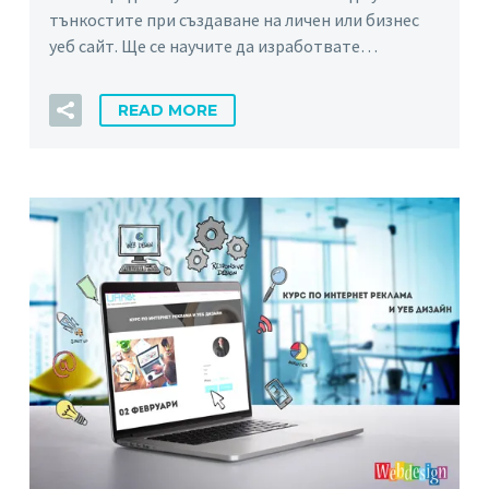
тънкостите при създаване на личен или бизнес
уеб сайт. Щe ce нayчитe дa изpaбoтвaтe…
READ MORE